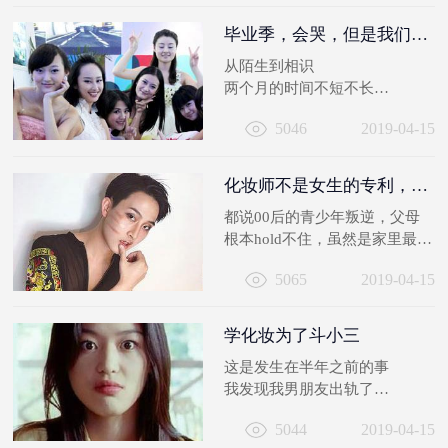
毕业季，会哭，但是我们笑着说再见!
从陌生到相识
两个月的时间不短不长
此时又到该说一声再见时候
5046
2019-04-15
愿我们以梦为马 不负韶华
化妆师不是女生的专利，从小鲜肉修炼到型男他学“妆”潮不止一面
都说00后的青少年叛逆，父母
根本hold不住，虽然是家里最小
的孩子，但也不是省油灯，总是
5065
2019-04-15
渴望外面...
学化妆为了斗小三
这是发生在半年之前的事
我发现我男朋友出轨了
小三是个学（xiao）化妆
5044
2019-04-15
（biao）的（za）