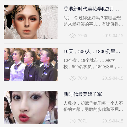
香港新时代美妆学院3月作品选，好看skr人了！
3月，你过得还好吗？有哪些想
起来就好笑的事儿，有哪值得深
交的人，有哪些让人忍不住感动
7766
2019-04-15
的瞬间...
10天，500人，1800公里；不负韶华，绽放芳华！
10个省，19个城市，50家学
校，500名学员，1800公里，只
因同一个梦想，汇聚到一个地
7640
2019-04-15
方“惠州”不...
新时代最美娘子军
人数少，却赋予她们每一个人不
俗的容颜，勇敢的步伐和不屈的
毅力，她们是化妆小2班！
7071
2019-04-15