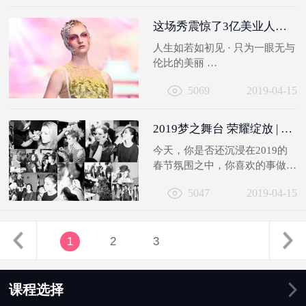
mmp...
这场秀震惊了3亿美业人，新时代炫美国际造型发布会！
人生如若如初见 · 只为一眼无与
伦比的美丽
6月15日， 50位大咖造型师，50
5069
2019-04-15
位中外模特齐聚深圳...
2019梦之舞台 荣耀绽放 | 回故之作，用一份精致致敬初心
今天，你是否还沉浸在2019的
春节氛围之中，你喜欢的事做了
多少，你向往的生活找到了么，
5047
2019-04-15
今天，距...
1
2
3
课程选择