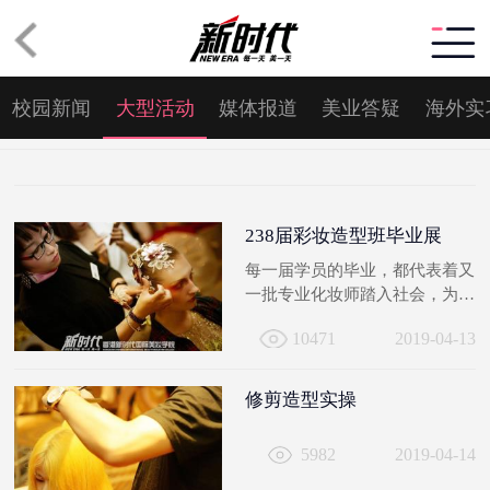
校园新闻
大型活动
媒体报道
美业答疑
海外实
238届彩妆造型班毕业展
每一届学员的毕业，都代表着又
一批专业化妆师踏入社会，为梦
想而来，带成就而去。
10471
2019-04-13
修剪造型实操
5982
2019-04-14