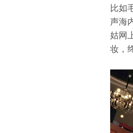
比如
声海
姑网
妆，