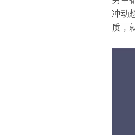
冲动
质，