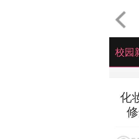
校园
化
修