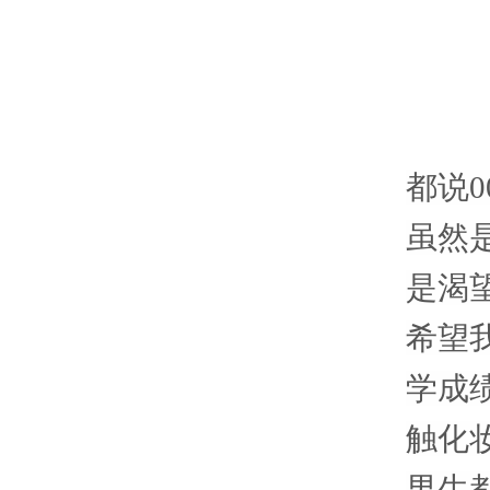
都说0
虽然
是渴
希望
学成
触化
男生