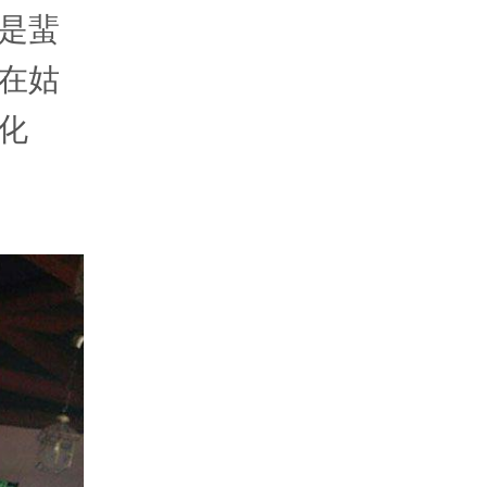
是蜚
在姑
化