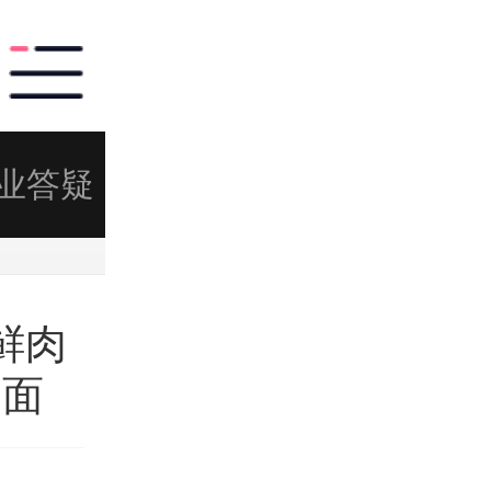
业答疑
海外实习
鲜肉
一面