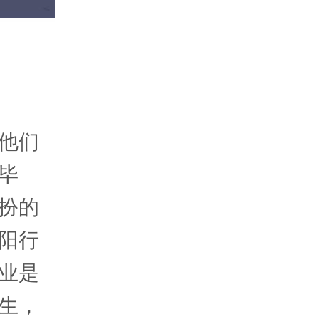
他们
毕
扮的
阳行
业是
生，