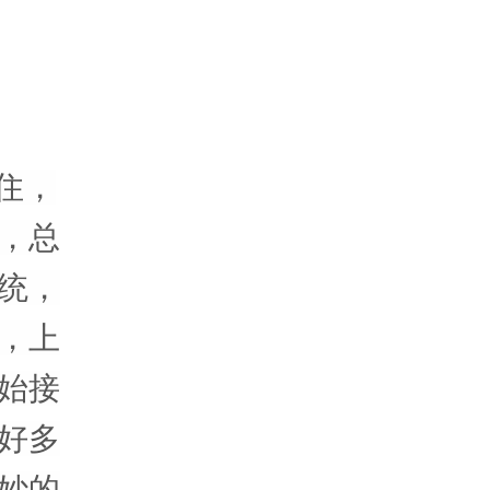
不住，
，总
统，
，上
始接
好多
妙的