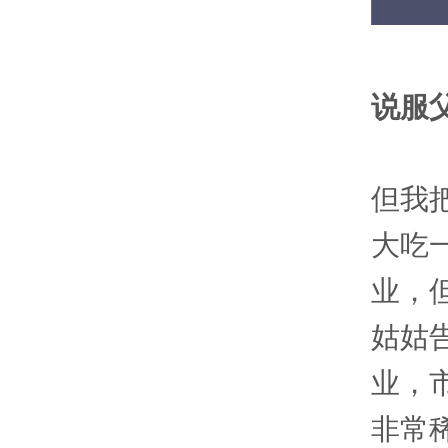
说服
但我
大吃
业，
姑姑
业，
非常