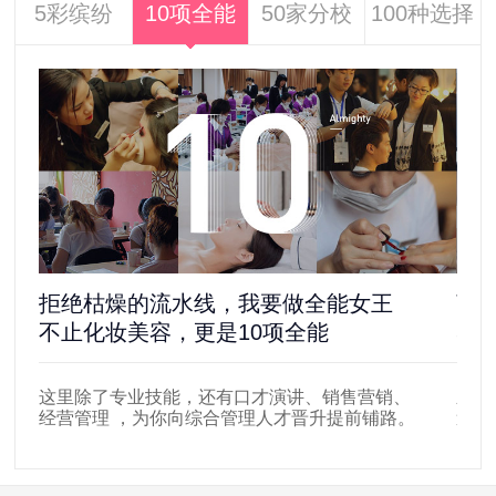
5彩缤纷
10项全能
50家分校
100种选择
拒绝枯燥的流水线，我要做全能女王
离
不止化妆美容，更是10项全能
5
这里除了专业技能，还有口才演讲、销售营销、
新时
经营管理 ，为你向综合管理人才晋升提前铺路。
遍布