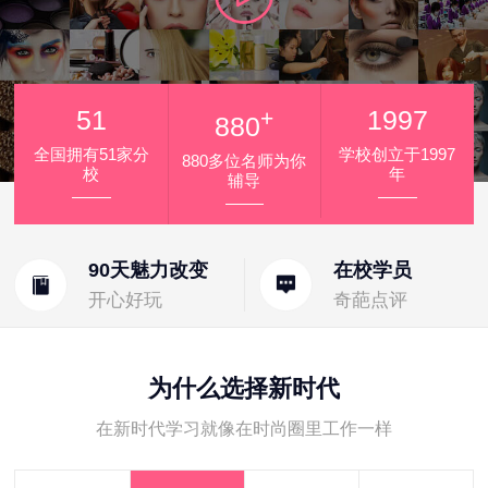
51
+
1997
880
全国拥有51家分
学校创立于1997
880多位名师为你
校
年
辅导
90天魅力改变
在校学员
开心好玩
奇葩点评
为什么选择新时代
在新时代学习就像在时尚圈里工作一样