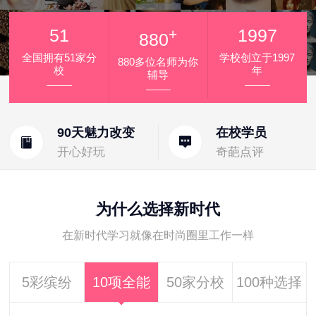
51
+
1997
880
全国拥有51家分
学校创立于1997
880多位名师为你
校
年
辅导
90天魅力改变
在校学员
开心好玩
奇葩点评
为什么选择新时代
在新时代学习就像在时尚圈里工作一样
5彩缤纷
10项全能
50家分校
100种选择